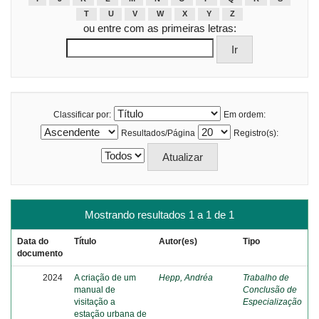
T
U
V
W
X
Y
Z
ou entre com as primeiras letras:
Classificar por:
Em ordem:
Resultados/Página
Registro(s):
Mostrando resultados 1 a 1 de 1
Data do
Título
Autor(es)
Tipo
documento
2024
A criação de um
Hepp, Andréa
Trabalho de
manual de
Conclusão de
visitação a
Especialização
estação urbana de