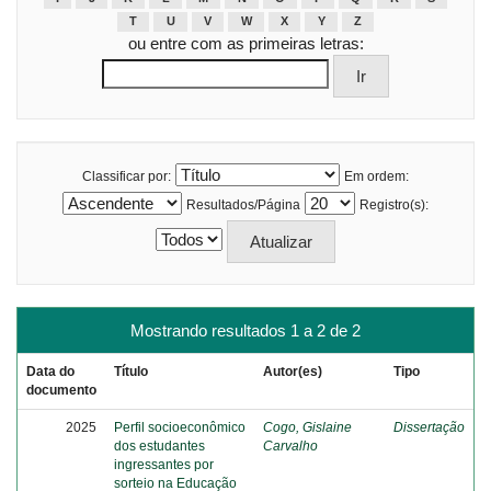
T
U
V
W
X
Y
Z
ou entre com as primeiras letras:
Classificar por:
Em ordem:
Resultados/Página
Registro(s):
Mostrando resultados 1 a 2 de 2
Data do
Título
Autor(es)
Tipo
documento
2025
Perfil socioeconômico
Cogo, Gislaine
Dissertação
dos estudantes
Carvalho
ingressantes por
sorteio na Educação