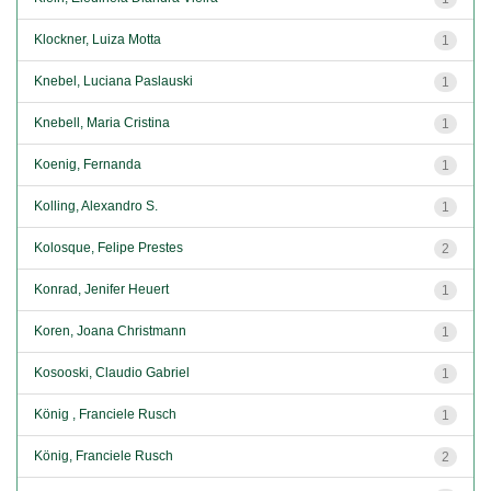
Klockner, Luiza Motta
1
Knebel, Luciana Paslauski
1
Knebell, Maria Cristina
1
Koenig, Fernanda
1
Kolling, Alexandro S.
1
Kolosque, Felipe Prestes
2
Konrad, Jenifer Heuert
1
Koren, Joana Christmann
1
Kosooski, Claudio Gabriel
1
König , Franciele Rusch
1
König, Franciele Rusch
2