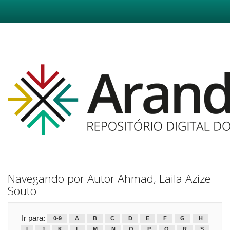
Skip
navigation
Navegando por Autor Ahmad, Laila Azize
Souto
Ir para:
0-9
A
B
C
D
E
F
G
H
I
J
K
L
M
N
O
P
Q
R
S