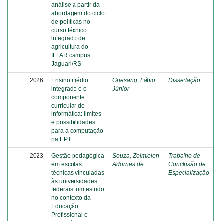
análise a partir da
abordagem do ciclo
de políticas no
curso técnico
integrado de
agricultura do
IFFAR campus
Jaguari/RS
2026
Ensino médio
Griesang, Fábio
Dissertação
integrado e o
Júnior
componente
curricular de
informática: limites
e possibilidades
para a computação
na EPT
2023
Gestão pedagógica
Souza, Zelmielen
Trabalho de
em escolas
Adornes de
Conclusão de
técnicas vinculadas
Especialização
às universidades
federais: um estudo
no contexto da
Educação
Profissional e