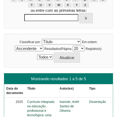
T
U
V
W
X
Y
Z
ou entre com as primeiras letras:
Classificar por:
Em ordem:
Resultados/Página
Registro(s):
Mostrando resultados 1 a 5 de 5
Data do
Título
Autor(es)
Tipo
documento
2025
Currículo integrado
Ivaniski, Ariéli
Dissertação
na educação
Santos de
profissional e
Oliveira
tecnológica: uma