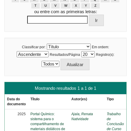
T
U
V
W
X
Y
Z
ou entre com as primeiras letras:
Classificar por:
Em ordem:
Resultados/Página
Registro(s):
Mostrando resultados 1 a 1 de 1
Data do
Título
Autor(es)
Tipo
documento
2025
Portal Químico:
Ajala, Renata
Trabalho
sistema para o
Natividade
de
compartilhamento de
Conclusão
materiais didáticos de
de Curso