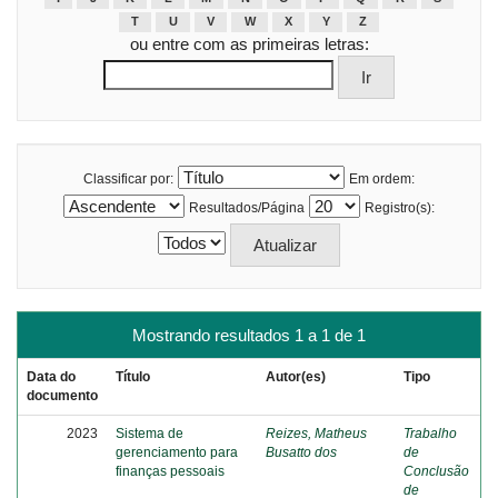
T
U
V
W
X
Y
Z
ou entre com as primeiras letras:
Classificar por:
Em ordem:
Resultados/Página
Registro(s):
Mostrando resultados 1 a 1 de 1
Data do
Título
Autor(es)
Tipo
documento
2023
Sistema de
Reizes, Matheus
Trabalho
gerenciamento para
Busatto dos
de
finanças pessoais
Conclusão
de