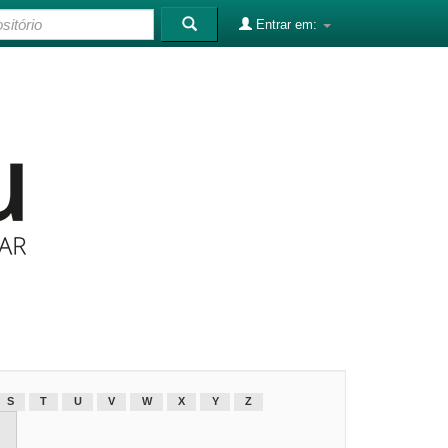
Entrar em:
S
T
U
V
W
X
Y
Z