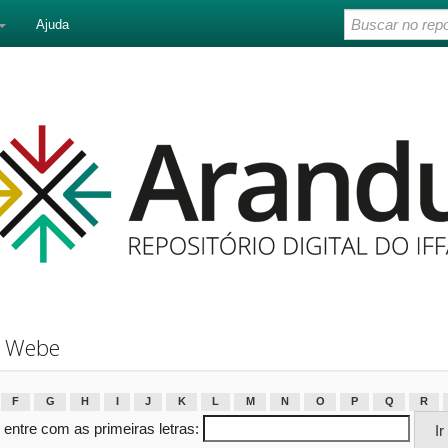
Ajuda
o Webe
F
G
H
I
J
K
L
M
N
O
P
Q
R
 entre com as primeiras letras: