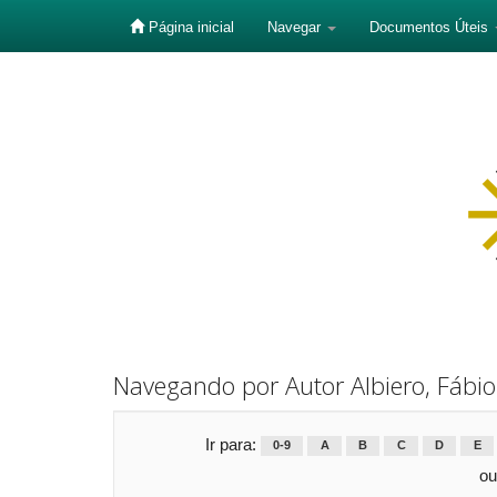
Página inicial
Navegar
Documentos Úteis
Skip
navigation
Navegando por Autor Albiero, Fábi
Ir para:
0-9
A
B
C
D
E
ou