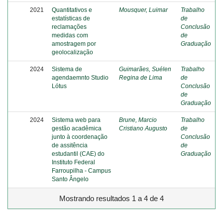
2021
Quantitativos e
Mousquer, Luimar
Trabalho
estatísticas de
de
reclamações
Conclusão
medidas com
de
amostragem por
Graduação
geolocalização
2024
Sistema de
Guimarães, Suélen
Trabalho
agendaemnto Studio
Regina de Lima
de
Lótus
Conclusão
de
Graduação
2024
Sistema web para
Brune, Marcio
Trabalho
gestão acadêmica
Cristiano Augusto
de
junto à coordenação
Conclusão
de assitência
de
estudantil (CAE) do
Graduação
Instituto Federal
Farroupilha - Campus
Santo Ângelo
Mostrando resultados 1 a 4 de 4