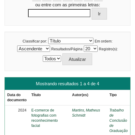
ou entre com as primeiras letras:
Classificar por:
Em ordem:
Resultados/Página
Registro(s):
Mostrando resultados 1 a 4 de 4
Data do
Título
Autor(es)
Tipo
documento
2024
E-comerce de
Martins, Matheus
Trabalho
fotografias com
Schmidt
de
reconhecimento
Conclusão
facial
de
Graduação