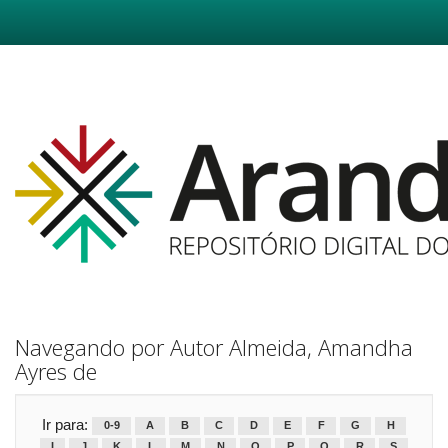
Skip
navigation
Navegando por Autor Almeida, Amandha
Ayres de
Ir para:
0-9
A
B
C
D
E
F
G
H
I
J
K
L
M
N
O
P
Q
R
S