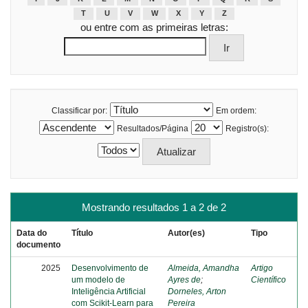
T
U
V
W
X
Y
Z
ou entre com as primeiras letras:
Classificar por:
Em ordem:
Resultados/Página
Registro(s):
Mostrando resultados 1 a 2 de 2
Data do
Título
Autor(es)
Tipo
documento
2025
Desenvolvimento de
Almeida, Amandha
Artigo
um modelo de
Ayres de
;
Científico
Inteligência Artificial
Dorneles, Arton
com Scikit-Learn para
Pereira