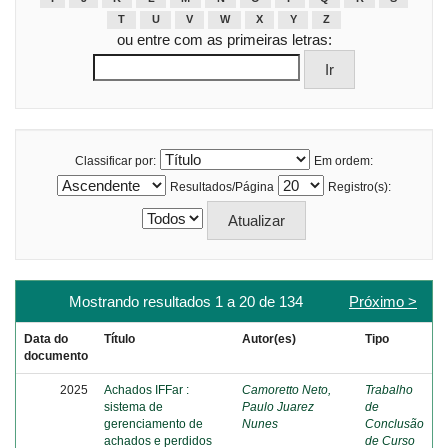
T
U
V
W
X
Y
Z
ou entre com as primeiras letras:
Classificar por:
Em ordem:
Resultados/Página
Registro(s):
Mostrando resultados 1 a 20 de 134
Próximo >
Data do
Título
Autor(es)
Tipo
documento
2025
Achados IFFar :
Camoretto Neto,
Trabalho
sistema de
Paulo Juarez
de
gerenciamento de
Nunes
Conclusão
achados e perdidos
de Curso