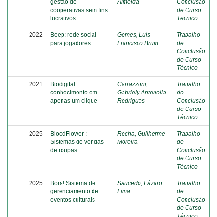
gestão de
Almeida
Conclusão
cooperativas sem fins
de Curso
lucrativos
Técnico
2022
Beep: rede social
Gomes, Luis
Trabalho
para jogadores
Francisco Brum
de
Conclusão
de Curso
Técnico
2021
Biodigital:
Carrazzoni,
Trabalho
conhecimento em
Gabriely Antonella
de
apenas um clique
Rodrigues
Conclusão
de Curso
Técnico
2025
BloodFlower :
Rocha, Guilherme
Trabalho
Sistemas de vendas
Moreira
de
de roupas
Conclusão
de Curso
Técnico
2025
Bora! Sistema de
Saucedo, Lázaro
Trabalho
gerenciamento de
Lima
de
eventos culturais
Conclusão
de Curso
Técnico