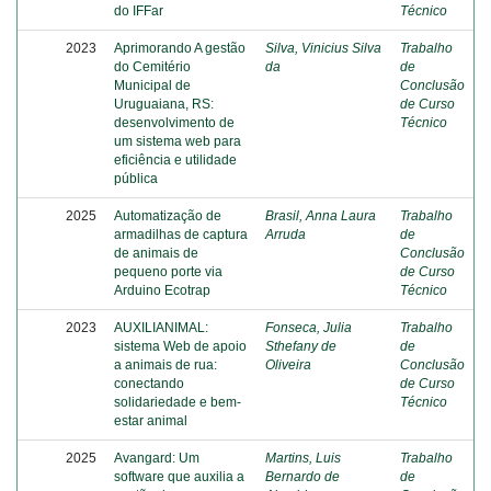
do IFFar
Técnico
2023
Aprimorando A gestão
Silva, Vinicius Silva
Trabalho
do Cemitério
da
de
Municipal de
Conclusão
Uruguaiana, RS:
de Curso
desenvolvimento de
Técnico
um sistema web para
eficiência e utilidade
pública
2025
Automatização de
Brasil, Anna Laura
Trabalho
armadilhas de captura
Arruda
de
de animais de
Conclusão
pequeno porte via
de Curso
Arduino Ecotrap
Técnico
2023
AUXILIANIMAL:
Fonseca, Julia
Trabalho
sistema Web de apoio
Sthefany de
de
a animais de rua:
Oliveira
Conclusão
conectando
de Curso
solidariedade e bem-
Técnico
estar animal
2025
Avangard: Um
Martins, Luis
Trabalho
software que auxilia a
Bernardo de
de