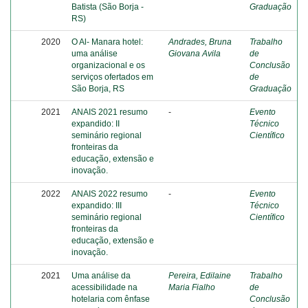
Batista (São Borja -
Graduação
RS)
2020
O Al- Manara hotel:
Andrades, Bruna
Trabalho
uma análise
Giovana Avila
de
organizacional e os
Conclusão
serviços ofertados em
de
São Borja, RS
Graduação
2021
ANAIS 2021 resumo
-
Evento
expandido: II
Técnico
seminário regional
Científico
fronteiras da
educação, extensão e
inovação.
2022
ANAIS 2022 resumo
-
Evento
expandido: III
Técnico
seminário regional
Científico
fronteiras da
educação, extensão e
inovação.
2021
Uma análise da
Pereira, Edilaine
Trabalho
acessibilidade na
Maria Fialho
de
hotelaria com ênfase
Conclusão