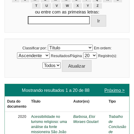
T
U
V
W
X
Y
Z
ou entre com as primeiras letras:
Classificar por:
Em ordem:
Resultados/Página
Registro(s):
Mostrando resultados 1 a 20 de 88
Próximo >
Data do
Título
Autor(es)
Tipo
documento
2020
Acessibilidade no
Barbosa, Eloi
Trabalho
turismo religioso: uma
Moraes Goulart
de
análise da fonte
Conclusão
missioneira São João
de