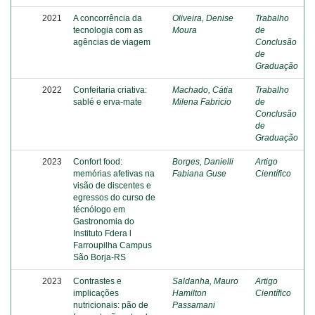
2021
A concorrência da
Oliveira, Denise
Trabalho
tecnologia com as
Moura
de
agências de viagem
Conclusão
de
Graduação
2022
Confeitaria criativa:
Machado, Cátia
Trabalho
sablé e erva-mate
Milena Fabricio
de
Conclusão
de
Graduação
2023
Confort food:
Borges, Danielli
Artigo
memórias afetivas na
Fabiana Guse
Científico
visão de discentes e
egressos do curso de
técnólogo em
Gastronomia do
Instituto Fdera l
Farroupilha Campus
São Borja-RS
2023
Contrastes e
Saldanha, Mauro
Artigo
implicações
Hamilton
Científico
nutricionais: pão de
Passamani