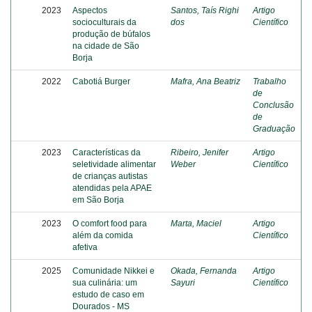
2023
Aspectos
Santos, Taís Righi
Artigo
socioculturais da
dos
Científico
produção de búfalos
na cidade de São
Borja
2022
Cabotiá Burger
Mafra, Ana Beatriz
Trabalho
de
Conclusão
de
Graduação
2023
Características da
Ribeiro, Jenifer
Artigo
seletividade alimentar
Weber
Científico
de crianças autistas
atendidas pela APAE
em São Borja
2023
O comfort food para
Marta, Maciel
Artigo
além da comida
Científico
afetiva
2025
Comunidade Nikkei e
Okada, Fernanda
Artigo
sua culinária: um
Sayuri
Científico
estudo de caso em
Dourados - MS