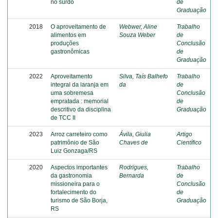
no surdo
de
Graduação
2018
O aproveitamento de
Webwer, Aline
Trabalho
alimentos em
Souza Weber
de
produções
Conclusão
gastronômicas
de
Graduação
2022
Aproveitamento
Silva, Taís Balhefo
Trabalho
integral da laranja em
da
de
uma sobremesa
Conclusão
empratada : memorial
de
descritivo da disciplina
Graduação
de TCC II
2023
Arroz carreteiro como
Ávila, Giulia
Artigo
patrimônio de São
Chaves de
Científico
Luiz Gonzaga/RS
2020
Aspectos importantes
Rodrigues,
Trabalho
da gastronomia
Bernarda
de
missioneira para o
Conclusão
fortalecimento do
de
turismo de São Borja,
Graduação
RS