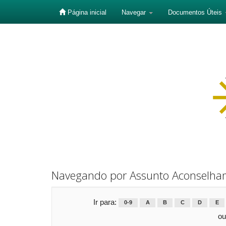
Página inicial
Navegar
Documentos Úteis
Skip
navigation
Navegando por Assunto Aconselham
Ir para:
0-9
A
B
C
D
E
ou