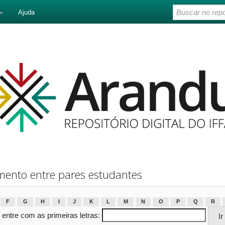
Ajuda
ento entre pares estudantes
F
G
H
I
J
K
L
M
N
O
P
Q
R
 entre com as primeiras letras: