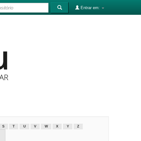
Entrar em:
S
T
U
V
W
X
Y
Z