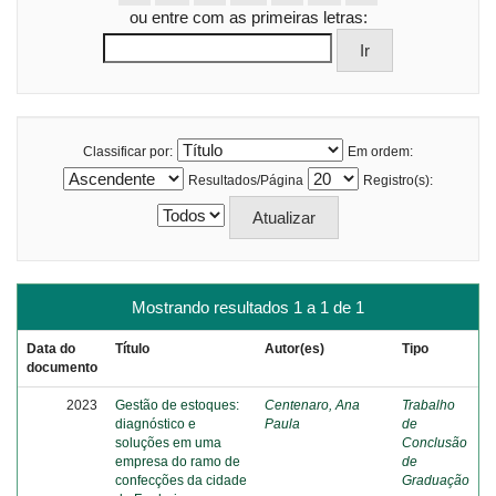
ou entre com as primeiras letras:
Classificar por:
Em ordem:
Resultados/Página
Registro(s):
Mostrando resultados 1 a 1 de 1
Data do
Título
Autor(es)
Tipo
documento
2023
Gestão de estoques:
Centenaro, Ana
Trabalho
diagnóstico e
Paula
de
soluções em uma
Conclusão
empresa do ramo de
de
confecções da cidade
Graduação