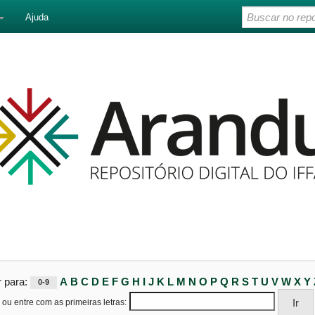
Ajuda
r para:
A
B
C
D
E
F
G
H
I
J
K
L
M
N
O
P
Q
R
S
T
U
V
W
X
Y
0-9
ou entre com as primeiras letras: