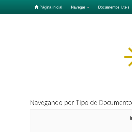
Página inicial
Navegar
Documentos Úteis
Skip
navigation
Navegando por Tipo de Documento
I