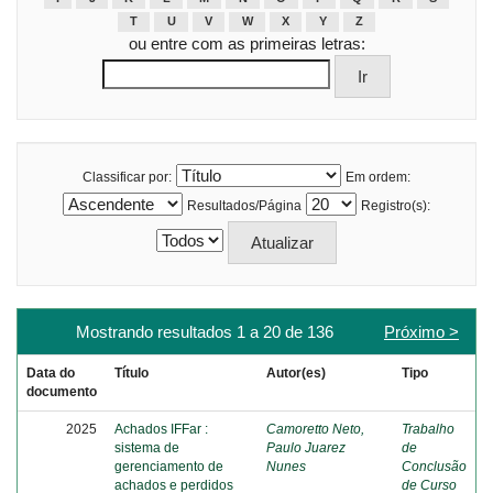
T
U
V
W
X
Y
Z
ou entre com as primeiras letras:
Classificar por:
Em ordem:
Resultados/Página
Registro(s):
Mostrando resultados 1 a 20 de 136
Próximo >
Data do
Título
Autor(es)
Tipo
documento
2025
Achados IFFar :
Camoretto Neto,
Trabalho
sistema de
Paulo Juarez
de
gerenciamento de
Nunes
Conclusão
achados e perdidos
de Curso