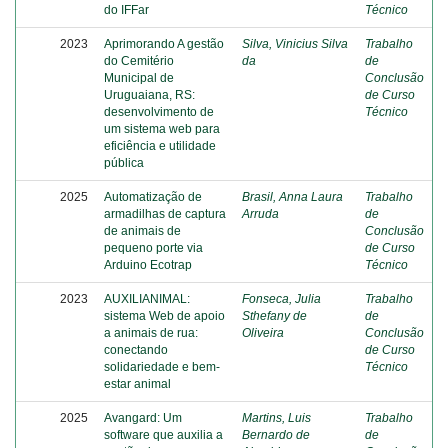
do IFFar
Técnico
2023
Aprimorando A gestão
Silva, Vinicius Silva
Trabalho
do Cemitério
da
de
Municipal de
Conclusão
Uruguaiana, RS:
de Curso
desenvolvimento de
Técnico
um sistema web para
eficiência e utilidade
pública
2025
Automatização de
Brasil, Anna Laura
Trabalho
armadilhas de captura
Arruda
de
de animais de
Conclusão
pequeno porte via
de Curso
Arduino Ecotrap
Técnico
2023
AUXILIANIMAL:
Fonseca, Julia
Trabalho
sistema Web de apoio
Sthefany de
de
a animais de rua:
Oliveira
Conclusão
conectando
de Curso
solidariedade e bem-
Técnico
estar animal
2025
Avangard: Um
Martins, Luis
Trabalho
software que auxilia a
Bernardo de
de