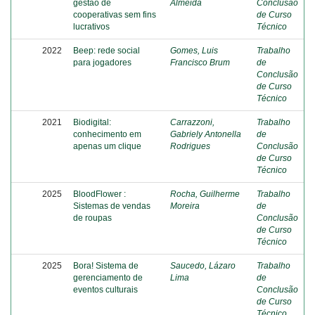
gestão de
Almeida
Conclusão
cooperativas sem fins
de Curso
lucrativos
Técnico
2022
Beep: rede social
Gomes, Luis
Trabalho
para jogadores
Francisco Brum
de
Conclusão
de Curso
Técnico
2021
Biodigital:
Carrazzoni,
Trabalho
conhecimento em
Gabriely Antonella
de
apenas um clique
Rodrigues
Conclusão
de Curso
Técnico
2025
BloodFlower :
Rocha, Guilherme
Trabalho
Sistemas de vendas
Moreira
de
de roupas
Conclusão
de Curso
Técnico
2025
Bora! Sistema de
Saucedo, Lázaro
Trabalho
gerenciamento de
Lima
de
eventos culturais
Conclusão
de Curso
Técnico