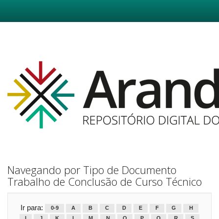
Skip
navigation
Navegando por Tipo de Documento
Trabalho de Conclusão de Curso Técnico
Ir para:
0-9
A
B
C
D
E
F
G
H
I
J
K
L
M
N
O
P
Q
R
S