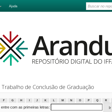
Ajuda
 Trabalho de Conclusão de Graduação
F
G
H
I
J
K
L
M
N
O
P
Q
R
 entre com as primeiras letras: