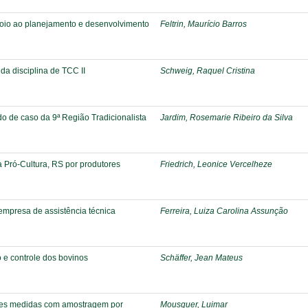
oio ao planejamento e desenvolvimento
Feltrin, Maurício Barros
 da disciplina de TCC II
Schweig, Raquel Cristina
do de caso da 9ª Região Tradicionalista
Jardim, Rosemarie Ribeiro da Silva
ma Pró-Cultura, RS por produtores
Friedrich, Leonice Vercelheze
empresa de assistência técnica
Ferreira, Luiza Carolina Assunção
 e controle dos bovinos
Schäffer, Jean Mateus
ações medidas com amostragem por
Mousquer, Luimar