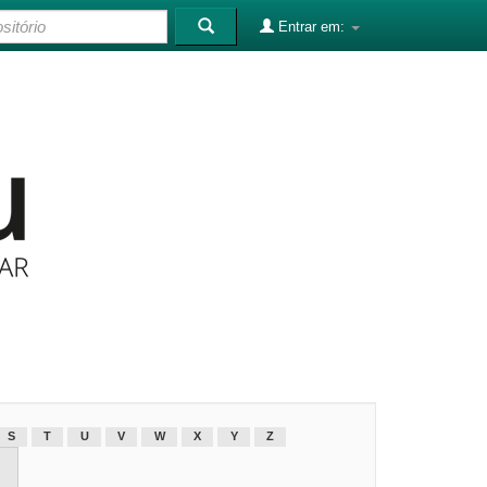
Entrar em:
S
T
U
V
W
X
Y
Z