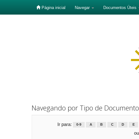
Página inicial
Navegar
Documentos Úteis
Skip
navigation
Navegando por Tipo de Documento
Ir para:
0-9
A
B
C
D
E
ou