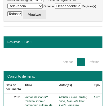
Resultados/Página
Ordenar registros por
Ordenar
Registro(s)
Resultado 1-1 de 1.
Anterior
1
Próximo
Conjunto de itens:
Data do
Título
Autor(es)
Tipo
documento
2021
Vamos descobrir?
Mohler, Felipe Jardel
;
Livro
Cartilha sobre o
Silva, Manuela Ilha
;
patrimônio cultural de
Gertz, Vanessa