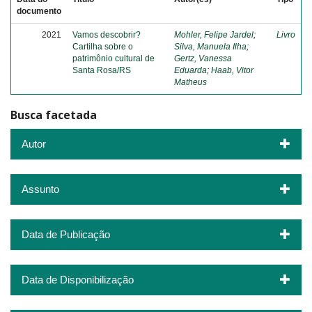
documento
2021
Vamos descobrir?
Mohler, Felipe Jardel
;
Livro
Cartilha sobre o
Silva, Manuela Ilha
;
patrimônio cultural de
Gertz, Vanessa
Santa Rosa/RS
Eduarda
;
Haab, Vitor
Matheus
Busca facetada
Autor
Assunto
Data de Publicação
Data de Disponibilização