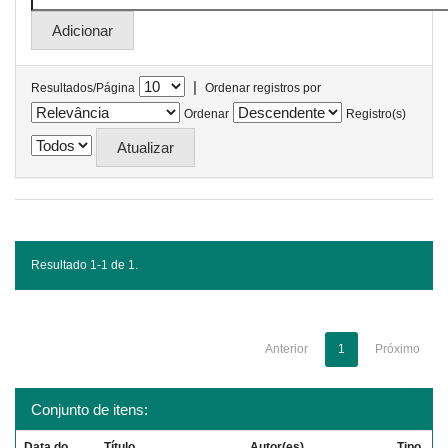
|
Resultados/Página
Ordenar registros por
Ordenar
Registro(s)
Resultado 1-1 de 1.
Anterior
1
Próximo
Conjunto de itens:
Data do
Título
Autor(es)
Tipo