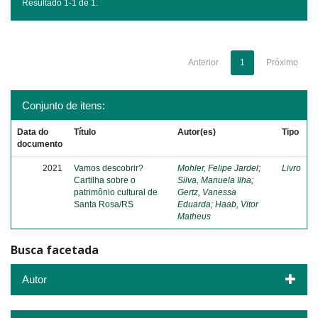
Resultado 1-1 de 1.
Anterior
1
Próximo
Conjunto de itens:
Data do
Título
Autor(es)
Tipo
documento
2021
Vamos descobrir?
Mohler, Felipe Jardel
;
Livro
Cartilha sobre o
Silva, Manuela Ilha
;
patrimônio cultural de
Gertz, Vanessa
Santa Rosa/RS
Eduarda
;
Haab, Vitor
Matheus
Busca facetada
Autor