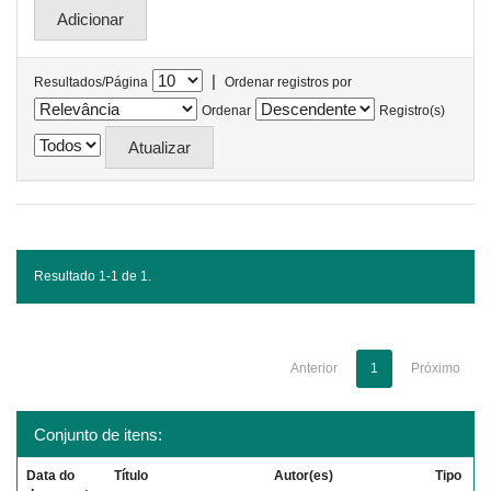
|
Resultados/Página
Ordenar registros por
Ordenar
Registro(s)
Resultado 1-1 de 1.
Anterior
1
Próximo
Conjunto de itens:
Data do
Título
Autor(es)
Tipo