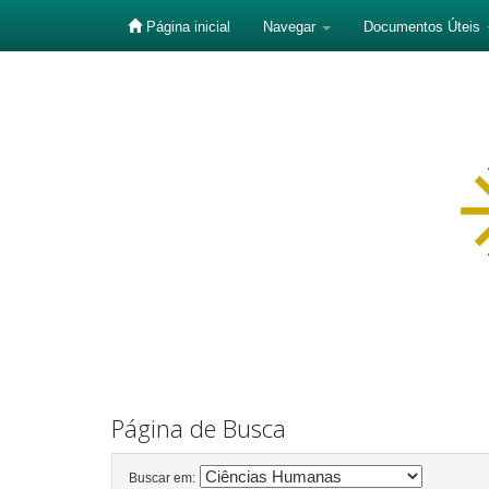
Página inicial
Navegar
Documentos Úteis
Skip
navigation
Página de Busca
Buscar em: