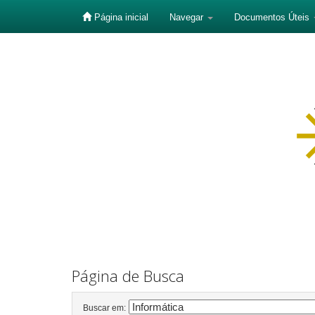
Página inicial
Navegar
Documentos Úteis
Skip
navigation
Página de Busca
Buscar em: