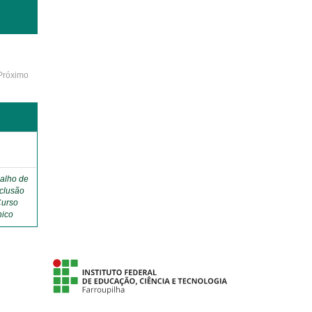
Próximo
o
alho de
clusão
Curso
nico