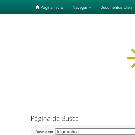
Página inicial
Navegar
Documentos Úteis
Skip
navigation
Página de Busca
Buscar em: