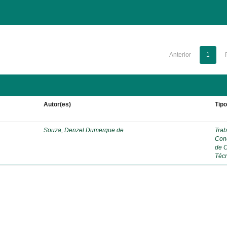
Anterior
1
Autor(es)
Tip
Souza, Denzel Dumerque de
Trab
Con
de 
Téc