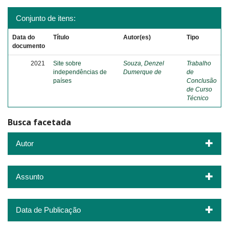
Conjunto de itens:
Data do
Título
Autor(es)
Tipo
documento
2021
Site sobre
Souza, Denzel
Trabalho
independências de
Dumerque de
de
países
Conclusão
de Curso
Técnico
Busca facetada
Autor
Assunto
Data de Publicação