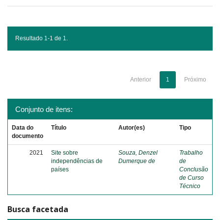
Resultado 1-1 de 1.
Anterior
1
Próximo
Conjunto de itens:
Data do
Título
Autor(es)
Tipo
documento
2021
Site sobre
Souza, Denzel
Trabalho
independências de
Dumerque de
de
países
Conclusão
de Curso
Técnico
Busca facetada