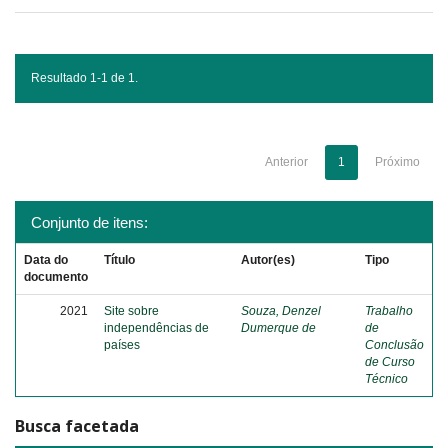
Resultado 1-1 de 1.
Anterior
1
Próximo
Conjunto de itens:
Data do
Título
Autor(es)
Tipo
documento
2021
Site sobre
Souza, Denzel
Trabalho
independências de
Dumerque de
de
países
Conclusão
de Curso
Técnico
Busca facetada