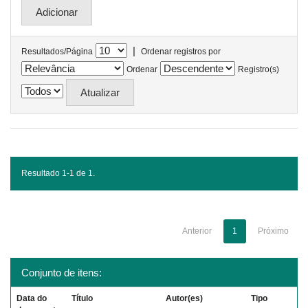
|
Resultados/Página
Ordenar registros por
Ordenar
Registro(s)
Resultado 1-1 de 1.
Anterior
1
Próximo
Conjunto de itens:
Data do
Título
Autor(es)
Tipo