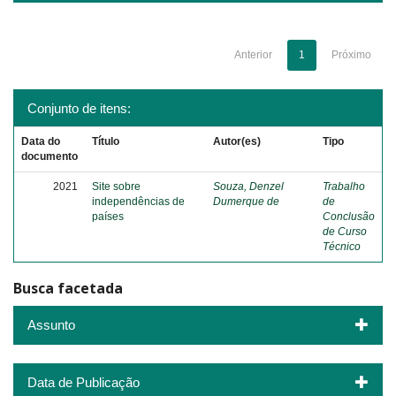
Anterior
1
Próximo
Conjunto de itens:
Data do
Título
Autor(es)
Tipo
documento
2021
Site sobre
Souza, Denzel
Trabalho
independências de
Dumerque de
de
países
Conclusão
de Curso
Técnico
Busca facetada
Assunto
Data de Publicação