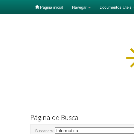
Página inicial
Navegar
Documentos Úteis
Skip
navigation
Página de Busca
Buscar em: