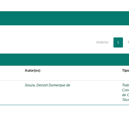
Anterior
1
Autor(es)
Tip
Souza, Denzel Dumerque de
Trab
Con
de 
Téc