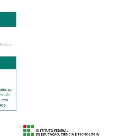
Próximo
o
alho de
clusão
Curso
nico