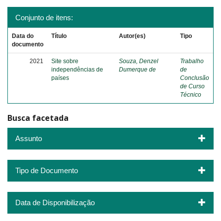
Conjunto de itens:
Data do
Título
Autor(es)
Tipo
documento
2021
Site sobre
Souza, Denzel
Trabalho
independências de
Dumerque de
de
países
Conclusão
de Curso
Técnico
Busca facetada
Assunto
Tipo de Documento
Data de Disponibilização