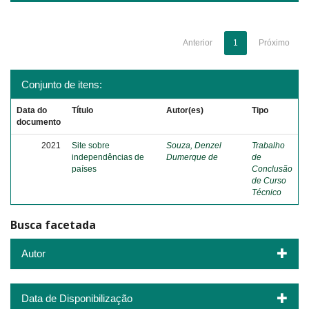
Anterior
1
Próximo
Conjunto de itens:
Data do
Título
Autor(es)
Tipo
documento
2021
Site sobre
Souza, Denzel
Trabalho
independências de
Dumerque de
de
países
Conclusão
de Curso
Técnico
Busca facetada
Autor
Data de Disponibilização