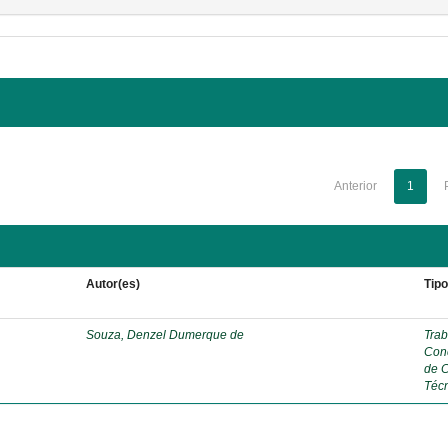
Anterior
1
Autor(es)
Tip
Souza, Denzel Dumerque de
Trab
Con
de 
Téc