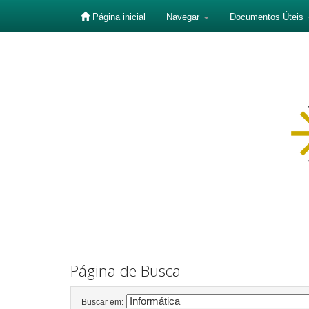
Página inicial
Navegar
Documentos Úteis
Skip
navigation
Página de Busca
Buscar em: