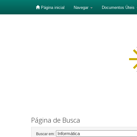
Página inicial
Navegar
Documentos Úteis
Skip
navigation
Página de Busca
Buscar em: