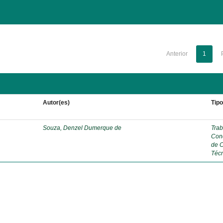
Anterior
1
Autor(es)
Tip
Souza, Denzel Dumerque de
Trab
Con
de 
Téc