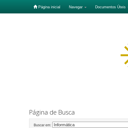
Página inicial
Navegar
Documentos Úteis
Skip
navigation
Página de Busca
Buscar em: