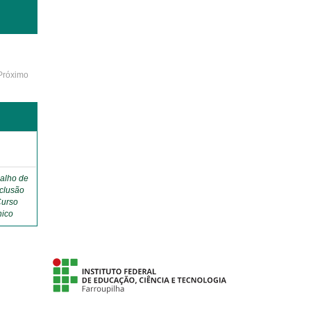
Próximo
o
alho de
clusão
Curso
nico