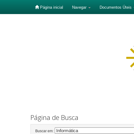
Página inicial
Navegar
Documentos Úteis
Skip
navigation
Página de Busca
Buscar em: