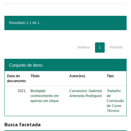
Resultado 1-1 de 1.
Anterior
1
Próximo
Conjunto de itens:
Data do
Título
Autor(es)
Tipo
documento
2021
Biodigital:
Carrazzoni, Gabriely
Trabalho
conhecimento em
Antonella Rodrigues
de
apenas um clique
Conclusão
de Curso
Técnico
Busca facetada