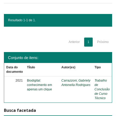
Resultado 1-1 de 1.
Anterior
1
Próximo
Conjunto de itens:
Data do
Título
Autor(es)
Tipo
documento
2021
Biodigital:
Carrazzoni, Gabriely
Trabalho
conhecimento em
Antonella Rodrigues
de
apenas um clique
Conclusão
de Curso
Técnico
Busca facetada