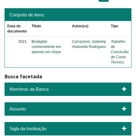
Conjunto de itens:
Data do
Título
Autor(es)
Tipo
documento
2021
Biodigital:
Carrazzoni, Gabriely
Trabalho
conhecimento em
Antonella Rodrigues
de
apenas um clique
Conclusão
de Curso
Técnico
Busca facetada
Membros da Banca
Assunto
Sigla da Instituição