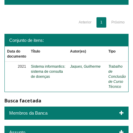
Anterior
1
Próximo
Conjunto de itens:
Data do
Título
Autor(es)
Tipo
documento
2021
Sistema informantics:
Jaques, Guilherme
Trabalho
sistema de consulta
de
de doenças
Conclusão
de Curso
Técnico
Busca facetada
Membros da Banca
Assunto