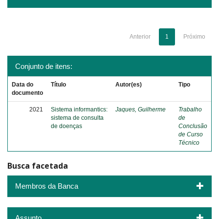
Anterior
1
Próximo
Conjunto de itens:
Data do
Título
Autor(es)
Tipo
documento
2021
Sistema informantics:
Jaques, Guilherme
Trabalho
sistema de consulta
de
de doenças
Conclusão
de Curso
Técnico
Busca facetada
Membros da Banca
Assunto