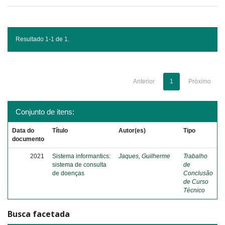
Resultado 1-1 de 1.
Anterior
1
Próximo
Conjunto de itens:
Data do
Título
Autor(es)
Tipo
documento
2021
Sistema informantics:
Jaques, Guilherme
Trabalho
sistema de consulta
de
de doenças
Conclusão
de Curso
Técnico
Busca facetada