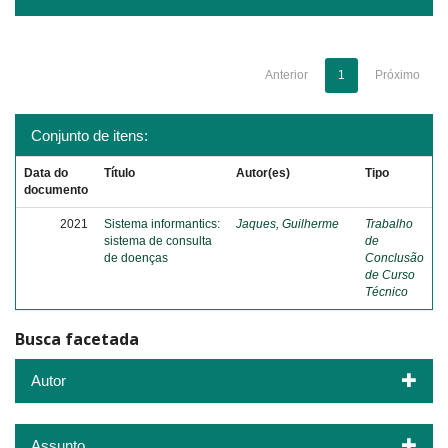
Anterior
1
Próximo
Conjunto de itens:
Data do
Título
Autor(es)
Tipo
documento
2021
Sistema informantics:
Jaques, Guilherme
Trabalho
sistema de consulta
de
de doenças
Conclusão
de Curso
Técnico
Busca facetada
Autor
Assunto