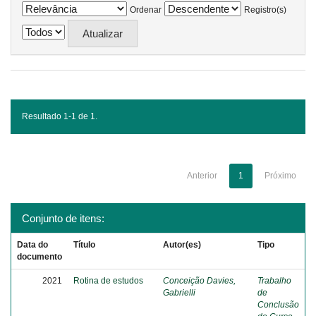
Ordenar
Registro(s)
Resultado 1-1 de 1.
Anterior
1
Próximo
Conjunto de itens:
Data do
Título
Autor(es)
Tipo
documento
2021
Rotina de estudos
Conceição Davies,
Trabalho
Gabrielli
de
Conclusão