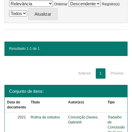
Ordenar
Registro(s)
Resultado 1-1 de 1.
Anterior
1
Próximo
Conjunto de itens:
Data do
Título
Autor(es)
Tipo
documento
2021
Rotina de estudos
Conceição Davies,
Trabalho
Gabrielli
de
Conclusão