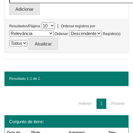
|
Resultados/Página
Ordenar registros por
Ordenar
Registro(s)
Resultado 1-1 de 1.
Anterior
1
Próximo
Conjunto de itens:
Data do
Título
Autor(es)
Tipo