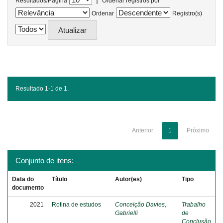
Resultados/Página
Ordenar registros por
Ordenar
Registro(s)
Resultado 1-1 de 1.
Anterior
1
Próximo
Conjunto de itens:
Data do
Título
Autor(es)
Tipo
documento
2021
Rotina de estudos
Conceição Davies,
Trabalho
Gabrielli
de
Conclusão