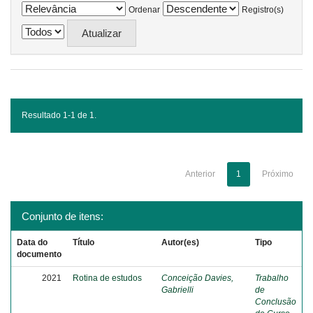
Ordenar
Registro(s)
Resultado 1-1 de 1.
Anterior
1
Próximo
Conjunto de itens:
Data do
Título
Autor(es)
Tipo
documento
2021
Rotina de estudos
Conceição Davies,
Trabalho
Gabrielli
de
Conclusão