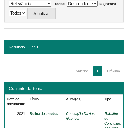
Ordenar
Registro(s)
Resultado 1-1 de 1.
Anterior
1
Próximo
Conjunto de itens:
Data do
Título
Autor(es)
Tipo
documento
2021
Rotina de estudos
Conceição Davies,
Trabalho
Gabrielli
de
Conclusão