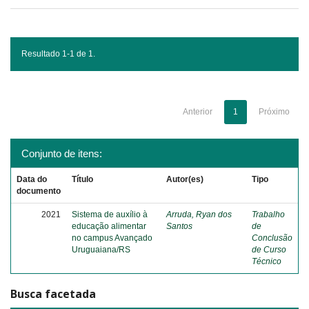
Resultado 1-1 de 1.
Anterior
1
Próximo
Conjunto de itens:
Data do
Título
Autor(es)
Tipo
documento
2021
Sistema de auxílio à
Arruda, Ryan dos
Trabalho
educação alimentar
Santos
de
no campus Avançado
Conclusão
Uruguaiana/RS
de Curso
Técnico
Busca facetada