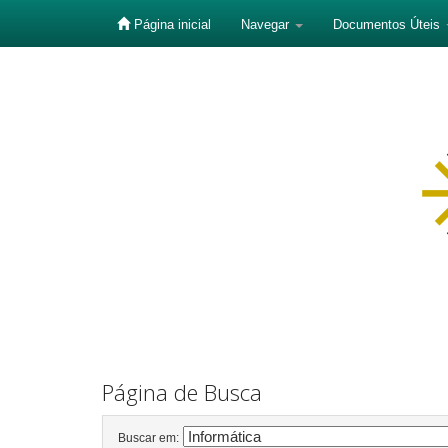
Página inicial
Navegar
Documentos Úteis
Skip
navigation
Página de Busca
Buscar em: