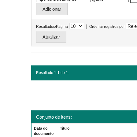
|
Resultados/Página
Ordenar registros por
Resultado 1-1 de 1.
Conjunto de itens:
Data do
Título
documento